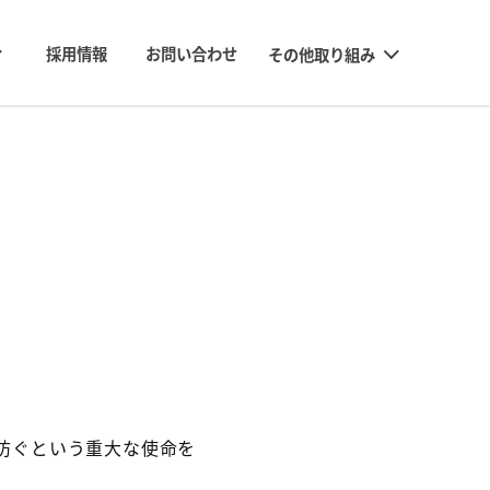
採用情報
お問い合わせ
その他取り組み
位計
平変位計
位計
測装置
落石シミュレーション ver.β
斜面安定シミュレーション ver.β
簡単2次元弾塑性FEM ver.β
防ぐという重大な使命を