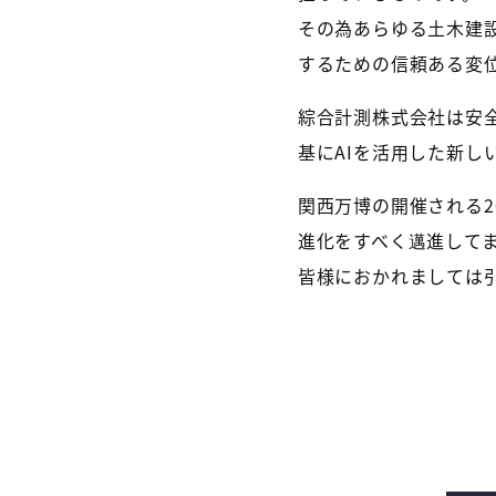
その為あらゆる土木建
するための信頼ある変
綜合計測株式会社は安
基にAIを活用した新し
関西万博の開催される2
進化をすべく邁進して
皆様におかれましては