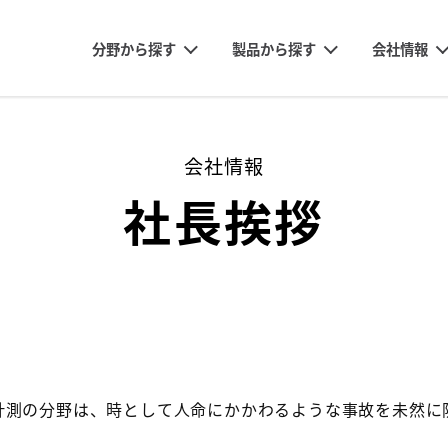
会社情報
分野から探す
製品から探す
鉄道土木
都市土木
トンネル
自然災害
調査・試験計測
変位計
傾斜計
その他
製品カタログ一覧
軌道計測
既設構造物計測
パイプルーフ計測
既設構造物計測
山留め計測
ケーソン計測
路面計測
地盤計測
環境計測
シールドトンネル計測
山岳トンネル計測
地すべり計測
河川水位計測
列車動揺計測
橋梁試験計測
企業理念
社長挨拶
当社の強み
アクセス
開水路式鉛直変
開水路式鉛直水
開水路式水平変
近接覚変位計
全方位傾斜計
万能小型傾斜計
軌道用傾斜計
構造物傾斜計
AD変換自動計
会社情報
社長挨拶
計測の分野は、時として人命にかかわるような事故を未然に