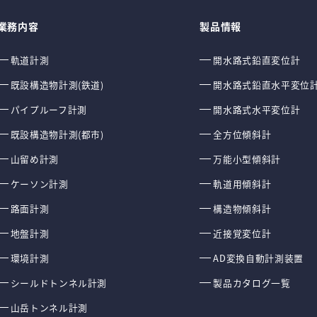
業務内容
製品情報
軌道計測
開水路式鉛直変位計
既設構造物計測(鉄道)
開水路式鉛直水平変位
パイプルーフ計測
開水路式水平変位計
既設構造物計測(都市)
全方位傾斜計
山留め計測
万能小型傾斜計
ケーソン計測
軌道用傾斜計
路面計測
構造物傾斜計
地盤計測
近接覚変位計
環境計測
AD変換自動計測装置
シールドトンネル計測
製品カタログ一覧
山岳トンネル計測